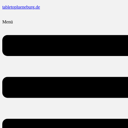
tabletoplueneburg.de
Menü